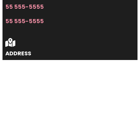
55 555-5555
55 555-5555
ADDRESS
Dream country
Rainbow road 555.
City of stars
SOCIALS